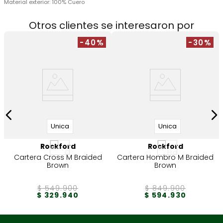
Material exterior:
100% Cuero
Otros clientes se interesaron por
-40%
-30%
Unica
Unica
Rockford
Rockford
Cartera Cross M Braided
Cartera Hombro M Braided
Brown
Brown
$
549
.
900
$
849
.
900
$
329
.
940
$
594
.
930