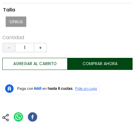
7
.
tenis
Talla
8
.
botas
Unica
9
.
tarjetero
10
.
lino
Cantidad
－
＋
AGREGAR AL CARRITO
COMPRAR AHORA