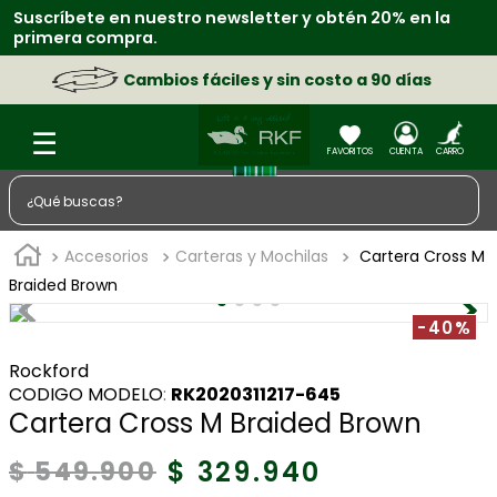
Suscríbete en nuestro newsletter y obtén 20% en la
primera compra.
Cambios fáciles y sin costo a 90 días
¿Qué buscas?
TÉRMINOS MÁS BUSCADOS
Accesorios
Carteras y Mochilas
Cartera Cross M
1
.
zapatos
Braided Brown
2
.
chaquetas
-40%
3
.
sacos
Rockford
:
RK2020311217-645
4
.
camisa
Cartera Cross M Braided Brown
5
.
medias
$
329
.
940
$
549
.
900
6
.
morral