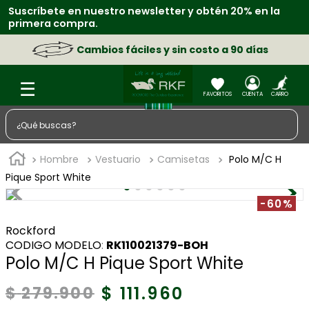
Suscríbete en nuestro newsletter y obtén 20% en la
primera compra.
Cambios fáciles y sin costo a 90 días
¿Qué buscas?
TÉRMINOS MÁS BUSCADOS
Hombre
Vestuario
Camisetas
Polo M/C H
1
.
zapatos
Pique Sport White
2
.
sacos
-60%
3
.
chaquetas
Rockford
:
RK110021379-BOH
4
.
camisa
Polo M/C H Pique Sport White
5
.
medias
$
111
.
960
$
279
.
900
6
.
morral