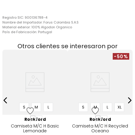
Registro SIC:
900136788-4
Nombre del Importador:
Forus Colombia S.A.S
Material exterior:
100% Algodon Organico
País de Fabricación:
Portugal
Otros clientes se interesaron por
-50%
t
S
M
L
S
M
L
XL
Rockford
Rockford
Camiseta M/C H Basic
Camiseta M/C H Recycled
Lemonade
Oceano