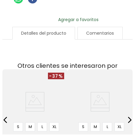
Detalles del producto
Comentarios
Otros clientes se interesaron por
-37%
S
M
L
XL
S
M
L
XL