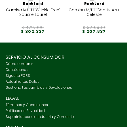
Rockford
Rockford
Camisa M/L H 'Wrinkle Free'
Camisa M/L H Sports Azul
Square Laurel
Celeste
$
479
.
900
$
329
.
900
$
302
.
337
$
207
.
837
SERVICIO AL CONSUMIDOR
Cómo comprar
Contáctanos
Sigue tu PQRS
Actualiza tus Datos
Gestiona tus cambios y Devoluciones
LEGAL
Términos y Condiciones
Políticas de Privacidad
Superintendencia Industria y Comercio