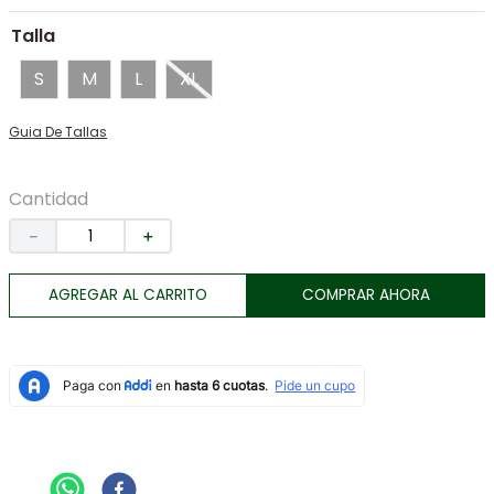
7
.
tenis
Talla
8
.
botas
S
M
L
XL
9
.
tarjetero
Guia De Tallas
10
.
lino
Cantidad
－
＋
AGREGAR AL CARRITO
COMPRAR AHORA