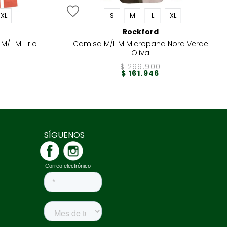
XL
S
M
L
XL
Rockford
/L M Lirio
Camisa M/L M Micropana Nora Verde
Oliva
$
299
.
900
$
161
.
946
SÍGUENOS