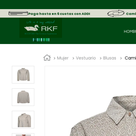
Paga hasta en 6 cuotas con ADDI
Cambi
HOMB
Mujer
Vestuario
Blusas
Cami