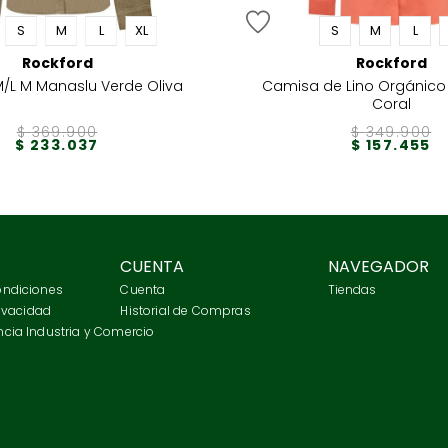
S
M
L
XL
S
M
L
Rockford
Rockford
/L M Manaslu Verde Oliva
Camisa de Lino Orgánico M
Coral
$
369
.
900
$
349
.
900
$
233
.
037
$
157
.
455
CUENTA
NAVEGADOR
ondiciones
Cuenta
Tiendas
rivacidad
Historial de Compras
cia Industria y Comercio