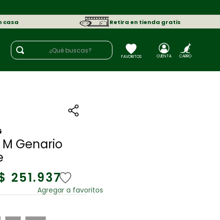
n casa
Retira en tienda gratis
¿Qué buscas?
G
 M Genario
e
$
251
.
937