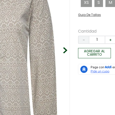
XS
S
M
Guia De Tallas
Cantidad
－
＋
AGREGAR AL
CARRITO