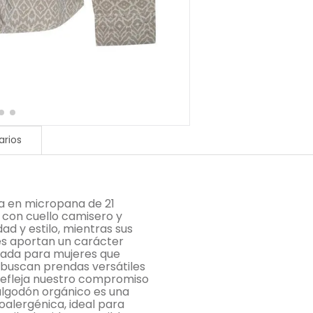
rios
a en micropana de 21
 con cuello camisero y
d y estilo, mientras sus
es aportan un carácter
nsada para mujeres que
y buscan prendas versátiles
 refleja nuestro compromiso
algodón orgánico es una
poalergénica, ideal para