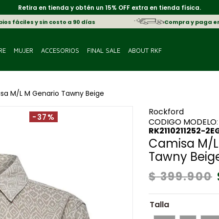
Retira en tienda y obtén un 15% OFF extra en tienda física.
os fáciles y sin costo a 90 días
Compra y paga e
RE
MUJER
ACCESORIOS
FINAL SALE
ABOUT RKF
sa M/L M Genario Tawny Beige
Rockford
-37%
:
RK2110211252-2E
Camisa M/L
Tawny Beig
$
399
.
900
Talla