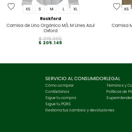
XS
S
M
L
XL
XS
Rockford
Camisa de Lino Orgánico M/L M Lines Azul
Camisa M
Oxford
$
379
.
900
$
205
.
146
SERVICIO AL CONSUMIDOR
LEGAL
Cómo comprar
Términos y C
Contáctanos
Políticas de P
Sigue tu compra
Superintenden
Sigue tu PQRS
Gestiona tus cambios y devoluciones