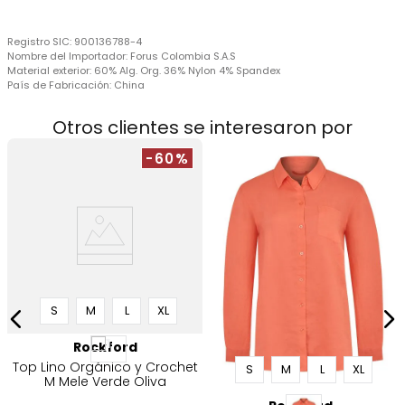
Registro SIC:
900136788-4
Nombre del Importador:
Forus Colombia S.A.S
Material exterior:
60% Alg. Org. 36% Nylon 4% Spandex
País de Fabricación:
China
Otros clientes se interesaron por
-60%
L
S
M
L
XL
Rockford
Top Lino Orgánico y Crochet
S
M
L
XL
M Mele Verde Oliva