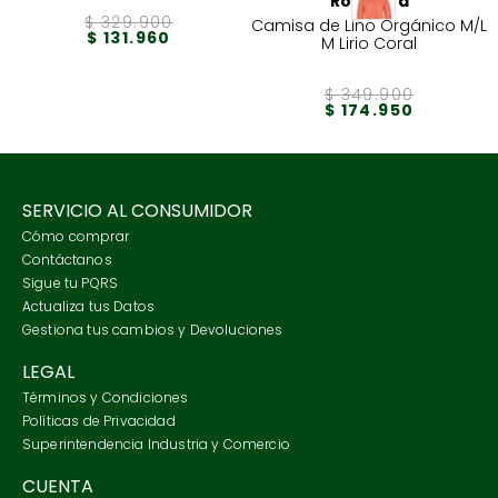
Rockford
$
329
.
900
Camisa de Lino Orgánico M/L
$
131
.
960
M Lirio Coral
$
349
.
900
$
174
.
950
SERVICIO AL CONSUMIDOR
Cómo comprar
Contáctanos
Sigue tu PQRS
Actualiza tus Datos
Gestiona tus cambios y Devoluciones
LEGAL
Términos y Condiciones
Políticas de Privacidad
Superintendencia Industria y Comercio
CUENTA