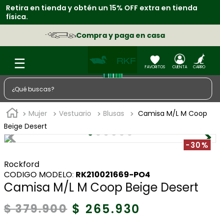
xtra en tienda
Suscríbete en nuestro newsletter y obté
primera compra.
casa
Retira en tienda grat
¿Qué buscas?
TÉRMINOS MÁS BUSCADOS
Mujer
Vestuario
Blusas
Camisa M/L M Coop
1
.
zapatos
Beige Desert
2
.
sacos
-30%
3
.
chaquetas
Rockford
:
RK210021669-PO4
4
.
camisa
Camisa M/L M Coop Beige Desert
5
.
medias
$
265
.
930
$
379
.
900
6
.
lino