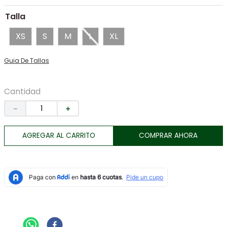
7
.
morral
Talla
8
.
botas
XS
S
M
L
XL
9
.
chaqueta
Guia De Tallas
10
.
tarjetero
Cantidad
－
＋
AGREGAR AL CARRITO
COMPRAR AHORA