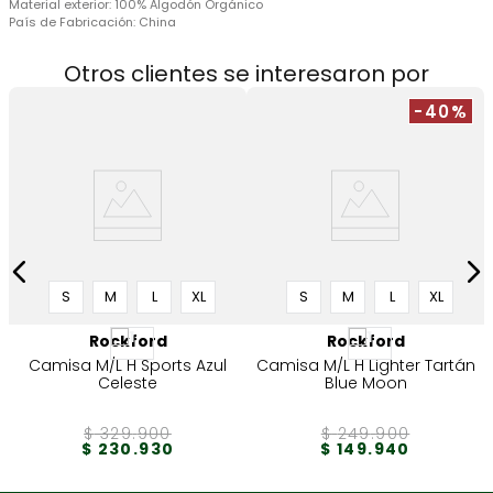
Material exterior:
100% Algodón Orgánico
País de Fabricación:
China
Otros clientes se interesaron por
-40%
S
M
L
XL
S
M
L
XL
Rockford
Rockford
Camisa M/L H Sports Azul
Camisa M/L H Lighter Tartán
Celeste
Blue Moon
$
329
.
900
$
249
.
900
$
230
.
930
$
149
.
940