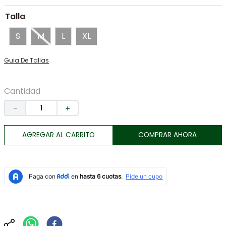
7
.
tenis
Talla
8
.
botas
S
M
L
XL
9
.
tarjetero
Guia De Tallas
10
.
lino
Cantidad
－
＋
AGREGAR AL CARRITO
COMPRAR AHORA