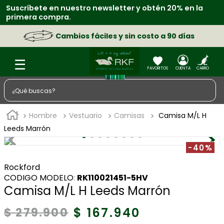
Suscríbete en nuestro newsletter y obtén 20% en la
primera compra.
Cambios fáciles y sin costo a 90 días
¿Qué buscas?
TÉRMINOS MÁS BUSCADOS
Hombre
Vestuario
Camisas
Camisa M/L H
1
.
zapatos
Leeds Marrón
2
.
chaquetas
-40%
3
.
sacos
Rockford
:
RK110021451-5HV
4
.
camisa
Camisa M/L H Leeds Marrón
5
.
medias
$
167
.
940
$
279
.
900
6
.
morral