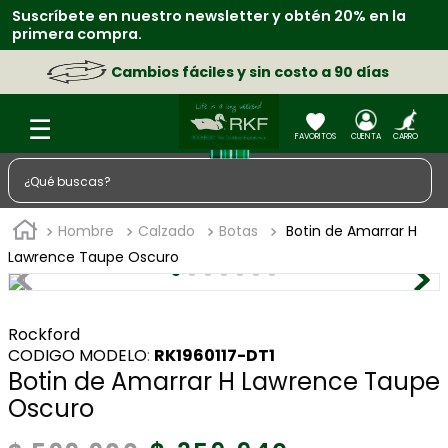
Suscríbete en nuestro newsletter y obtén 20% en la
primera compra.
Cambios fáciles y sin costo a 90 días
¿Qué buscas?
TÉRMINOS MÁS BUSCADOS
Hombre
Calzado
Botas
Botin de Amarrar H
1
.
zapatos
Lawrence Taupe Oscuro
2
.
chaquetas
3
.
sacos
Rockford
:
RK1960117-DT1
4
.
camisa
Botin de Amarrar H Lawrence Taupe
5
.
medias
Oscuro
6
.
morral