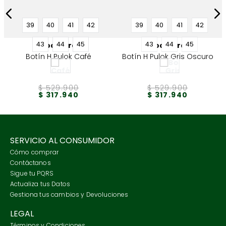
39
40
41
42
39
40
41
42
43
44
45
43
44
45
Rockford
Rockford
Botín H Pulok Café
Botín H Pulok Gris Oscuro
$
529
.
900
$
529
.
900
$
317
.
940
$
317
.
940
SERVICIO AL CONSUMIDOR
Cómo comprar
Contáctanos
Sigue tu PQRS
Actualiza tus Datos
Gestiona tus cambios y Devoluciones
LEGAL
Términos y Condiciones