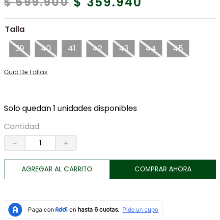
$
359
.
940
$
599
.
900
7
.
tenis
8
.
botas
Talla
9
.
tarjetero
39
40
41
42
43
44
45
10
.
lino
Guia De Tallas
Solo quedan 1 unidades disponibles
Cantidad
－
＋
AGREGAR AL CARRITO
COMPRAR AHORA