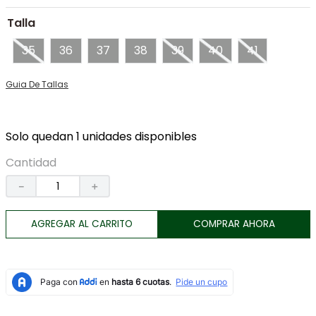
7
.
morral
Talla
8
.
botas
35
36
37
38
39
40
41
9
.
chaqueta
Guia De Tallas
10
.
tarjetero
Solo quedan 1 unidades disponibles
Cantidad
－
＋
AGREGAR AL CARRITO
COMPRAR AHORA