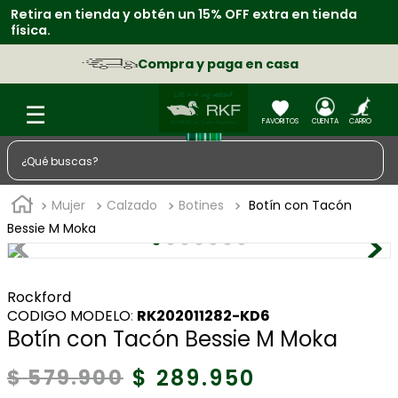
Retira en tienda y obtén un 15% OFF extra en tienda
S
física.
p
Compra y paga en casa
¿Qué buscas?
TÉRMINOS MÁS BUSCADOS
Mujer
Calzado
Botines
Botín con Tacón
1
.
zapatos
Bessie M Moka
2
.
sacos
3
.
chaquetas
Rockford
:
RK202011282-KD6
4
.
camisa
Botín con Tacón Bessie M Moka
5
.
medias
$
289
.
950
$
579
.
900
6
.
lino