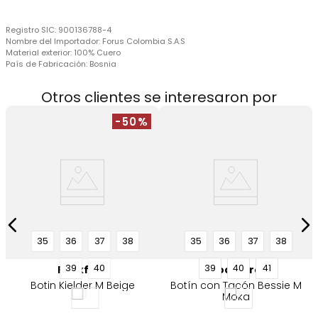
Registro SIC:
900136788-4
Nombre del Importador:
Forus Colombia S.A.S
Material exterior:
100% Cuero
País de Fabricación:
Bosnia
Otros clientes se interesaron por
-50%
35
36
37
38
35
36
37
38
39
40
39
40
41
Rockford
Rockford
Botin Kielder M Beige
Botín con Tacón Bessie M
Moka