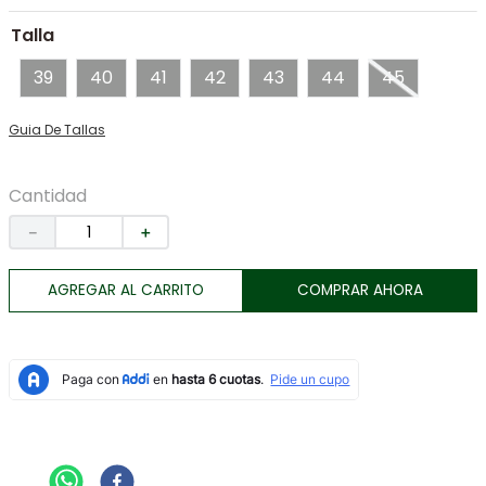
7
.
tenis
Talla
8
.
botas
39
40
41
42
43
44
45
9
.
tarjetero
Guia De Tallas
10
.
lino
Cantidad
－
＋
AGREGAR AL CARRITO
COMPRAR AHORA