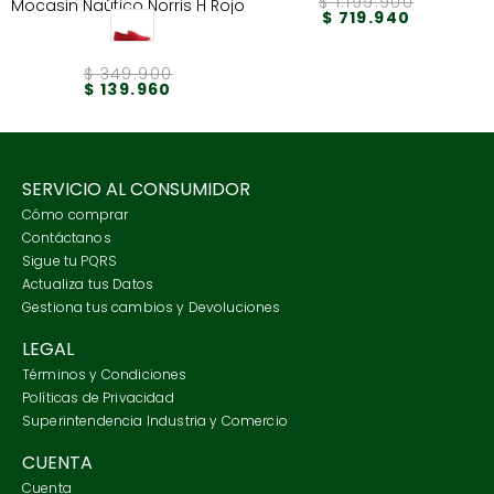
$
1
.
199
.
900
Mocasin Naútico Norris H Rojo
$
719
.
940
$
349
.
900
$
139
.
960
SERVICIO AL CONSUMIDOR
Cómo comprar
Contáctanos
Sigue tu PQRS
Actualiza tus Datos
Gestiona tus cambios y Devoluciones
LEGAL
Términos y Condiciones
Políticas de Privacidad
Superintendencia Industria y Comercio
CUENTA
Cuenta