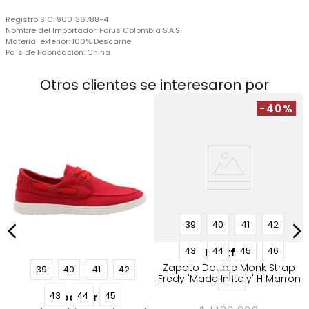
Registro SIC:
900136788-4
Nombre del Importador:
Forus Colombia S.A.S
Material exterior:
100% Descarne
País de Fabricación:
China
Otros clientes se interesaron por
-40%
k
39
40
41
42
43
44
45
46
Rockford
Zapato Double Monk Strap
39
40
41
42
Fredy 'Made In Italy' H Marron
43
44
45
Rockford