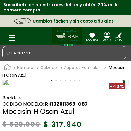
Suscríbete en nuestro newsletter y obtén 20% en la
primera compra.
Cambios fáciles y sin costo a 90 días
¿Qué buscas?
TÉRMINOS MÁS BUSCADOS
Hombre
Calzado
Zapatos Formales
Mocasin
1
.
zapatos
H Osan Azul
2
.
chaquetas
-40%
3
.
sacos
Rockford
:
RK102011363-C87
4
.
camisa
Mocasin H Osan Azul
5
.
medias
$
317
.
940
$
529
.
900
6
.
morral