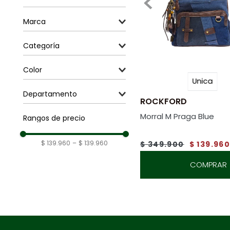
Unica
Marca
Rockford
Categoría
Carteras y Mochilas
Color
Unica
Camo
Departamento
ROCKFORD
Accesorios
Morral M Praga Blue
Rangos de precio
$ 139.960
–
$ 139.960
$
349
.
900
$
139
.
96
COMPRAR