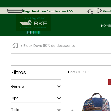
Paga hasta en 6 cuotas con ADDI
Cambi
HOMB
Black Days 60% de descuento
Filtros
1
PRODUCTO
Género
Mujer
Tipo
Morral
Talla