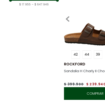
Tan
Pantalones y Jeans
$ 17.955
–
$ 647.946
Cuero
Mostrar 48 más
Sandalias
55% Poliester 55%
Tenis
Cuero
Blusas
Chaquetas
Shorts
Mostrar 3 más
42
44
39
ROCKFORD
Sandalia H Charly II Ch
$
399
.
900
$
239
.
94
COMPRAR