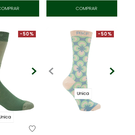
COMPRAR
COMPRAR
-50%
-50%
Unica
ROCKFORD
Medias M Flori Denim
Unica