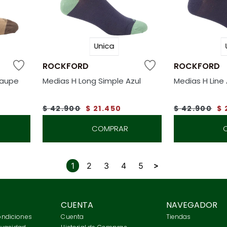
Unica
ROCKFORD
ROCKFORD
Taupe
Medias H Long Simple Azul
Medias H Line 
$
42
.
900
$
21
.
450
$
42
.
900
$
COMPRAR
1
2
3
4
5
CUENTA
NAVEGADOR
ondiciones
Cuenta
Tiendas