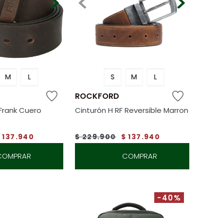
M
L
S
M
L
ROCKFORD
 Frank Cuero
Cinturón H RF Reversible Marron
$
137
.
940
$
229
.
900
$
137
.
940
COMPRAR
COMPRAR
-40%