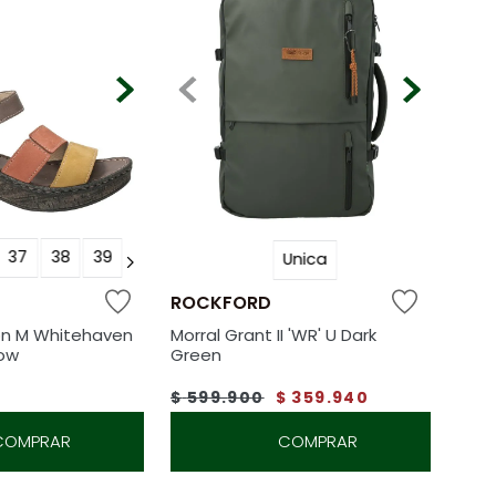
37
38
39
Unica
ROCKFORD
ón M Whitehaven
Morral Grant II 'WR' U Dark
low
Green
$
599
.
900
$
359
.
940
COMPRAR
COMPRAR