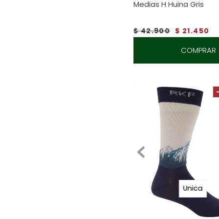
Medias H Huina Gris
$
42
.
900
$
21
.
450
COMPRAR
Unica
ROCKFORD