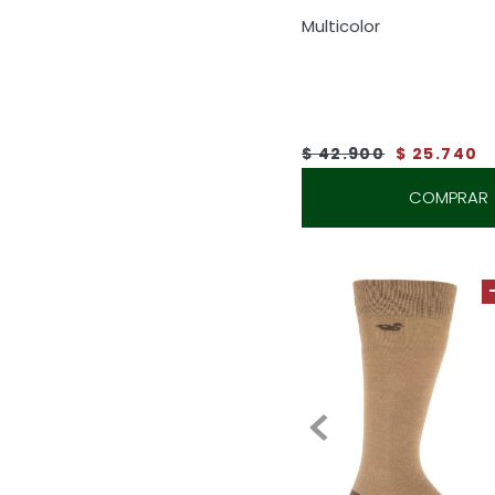
Medias H Diff Mountain
Multicolor
$
42
.
900
$
25
.
740
COMPRAR