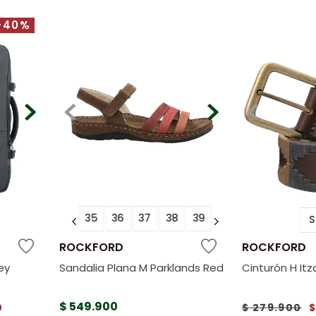
-40%
35
36
37
38
39
S
ROCKFORD
ROCKFORD
ey
Sandalia Plana M Parklands Red
Cinturón H Itz
$
549
.
900
0
$
279
.
900