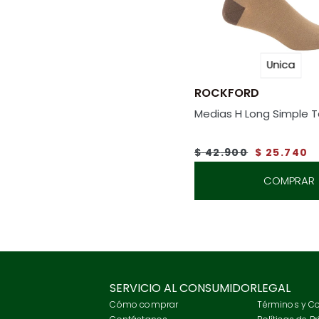
Unica
ROCKFORD
Medias H Long Simple 
$
42
.
900
$
25
.
740
COMPRAR
SERVICIO AL CONSUMIDOR
LEGAL
Cómo comprar
Términos y C