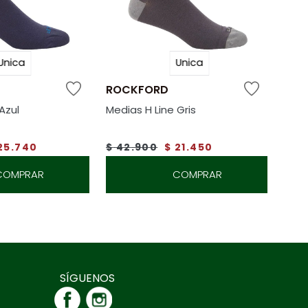
Unica
Unica
ROCKFORD
Azul
Medias H Line Gris
25
.
740
$
42
.
900
$
21
.
450
COMPRAR
COMPRAR
SÍGUENOS