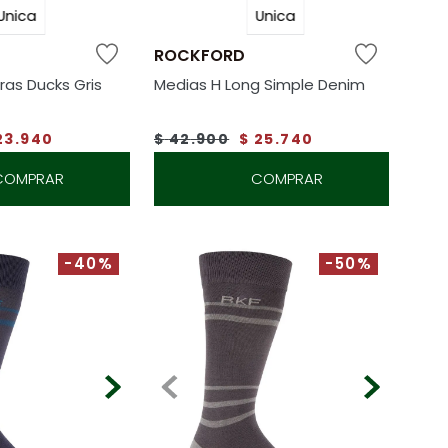
Unica
Unica
ROCKFORD
ras Ducks Gris
Medias H Long Simple Denim
23
.
940
$
42
.
900
$
25
.
740
COMPRAR
COMPRAR
-40%
-50%