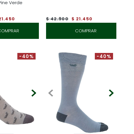
Pine Verde
21
.
450
$
42
.
900
$
21
.
450
COMPRAR
COMPRAR
-40%
-40%