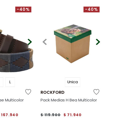
-40%
-40%
L
Unica
ROCKFORD
ae Multicolor
Pack Medias H Bea Multicolor
$
167
.
940
$
119
.
900
$
71
.
940