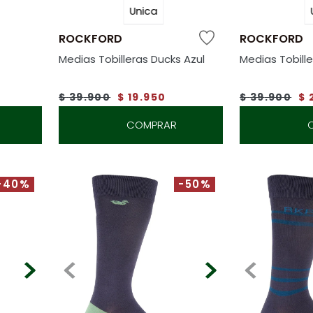
Unica
ROCKFORD
ROCKFORD
Medias Tobilleras Ducks Azul
Medias Tobille
$
39
.
900
$
19
.
950
$
39
.
900
$
COMPRAR
-40%
-50%