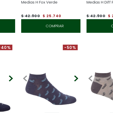
Medias H Fox Verde
Medias H Diff 
$
42
.
900
$
25
.
740
$
42
.
900
$
COMPRAR
-40%
-50%