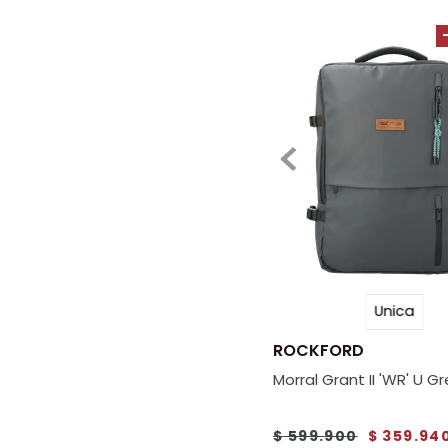
Unica
ROCKFORD
Morral Grant II 'WR' U Gr
$
599
.
900
$
359
.
94