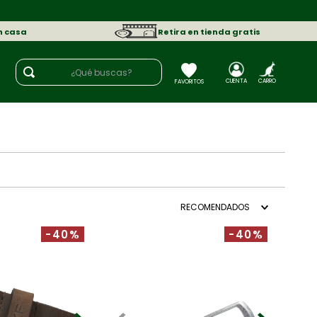
n casa
Retira en tienda gratis
¿Qué buscas?
RECOMENDADOS
-40%
-40%