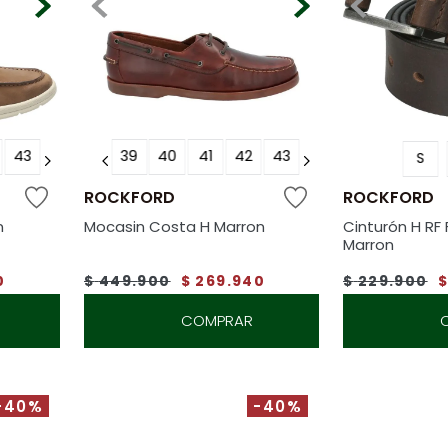
43
39
40
41
42
43
S
ROCKFORD
ROCKFORD
n
Mocasin Costa H Marron
Cinturón H RF
Marron
0
$
449
.
900
$
269
.
940
$
229
.
900
COMPRAR
-40%
-40%