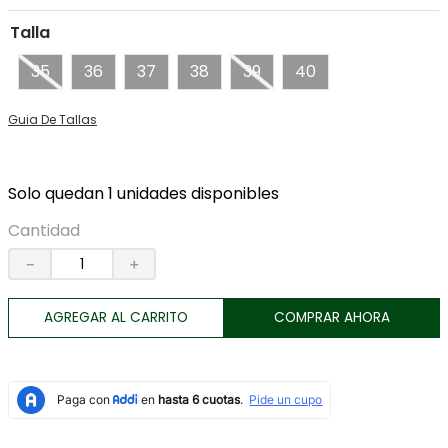
7
.
tenis
Talla
8
.
botas
35
36
37
38
39
40
9
.
tarjetero
Guia De Tallas
10
.
lino
Solo quedan 1 unidades disponibles
Cantidad
－
＋
AGREGAR AL CARRITO
COMPRAR AHORA