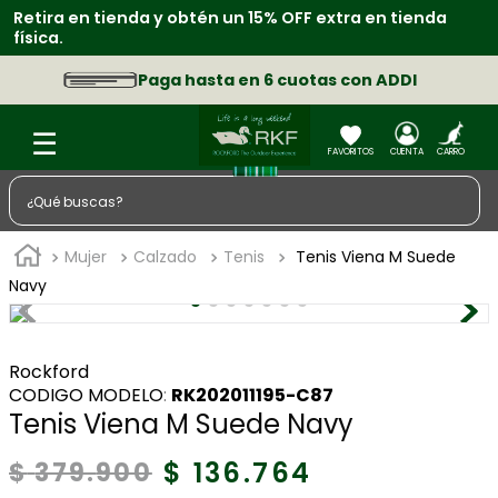
Retira en tienda y obtén un 15% OFF extra en tienda
física.
Paga hasta en 6 cuotas con ADDI
¿Qué buscas?
TÉRMINOS MÁS BUSCADOS
Mujer
Calzado
Tenis
Tenis Viena M Suede
1
.
zapatos
Navy
2
.
chaquetas
3
.
sacos
Rockford
:
RK202011195-C87
4
.
camisa
Tenis Viena M Suede Navy
5
.
medias
$
136
.
764
$
379
.
900
6
.
morral