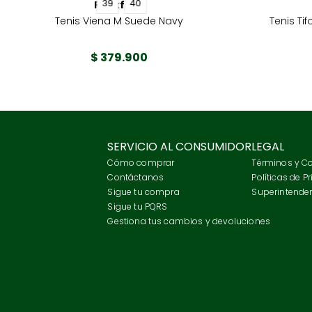
39
40
Rockford
Tenis Viena M Suede Navy
Tenis Ti
$
379
.
900
SERVICIO AL CONSUMIDOR
LEGAL
Cómo comprar
Términos y C
Contáctanos
Políticas de P
Sigue tu compra
Superintenden
Sigue tu PQRS
Gestiona tus cambios y devoluciones