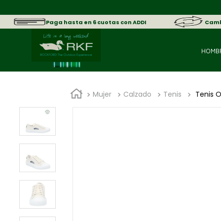
sica.
Paga hasta en 6 cuotas con ADDI
Cambi
HOMB
Mujer
Calzado
Tenis
Tenis 