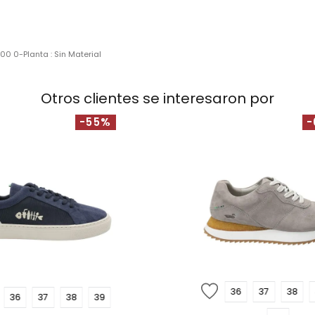
100 0-Planta : Sin Material
Otros clientes se interesaron por
-55%
-
36
37
38
36
37
38
39