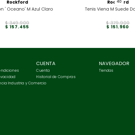
40
Rockford
Rockford
fon ' Oceano' M Azul Claro
Tenis Viena M Suede Da
$
349
.
900
$
379
.
900
$
157
.
455
$
151
.
960
CUENTA
NAVEGADOR
ondiciones
Cuenta
Tiendas
rivacidad
Historial de Compras
cia Industria y Comercio