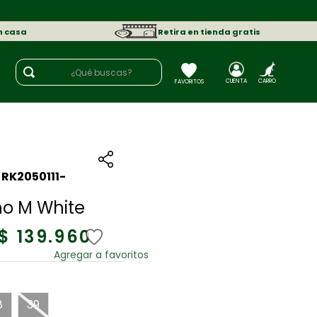
n casa
Retira en tienda gratis
¿Qué buscas?
:
RK2050111-
no M White
$
139
.
960
8
39