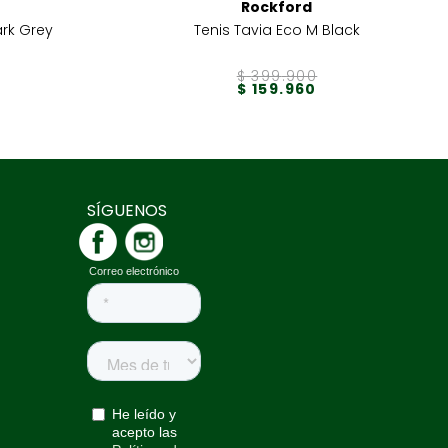
Rockford
rk Grey
Tenis Tavia Eco M Black
$
399
.
900
$
159
.
960
SÍGUENOS