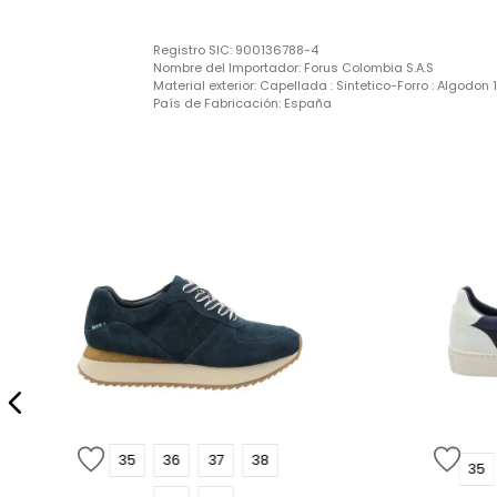
Registro SIC:
900136788-4
Nombre del Importador:
Forus Colombia S.A.S
Material exterior:
Capellada : Sintetico-Forro : Algodon 
País de Fabricación:
España
35
36
37
38
35