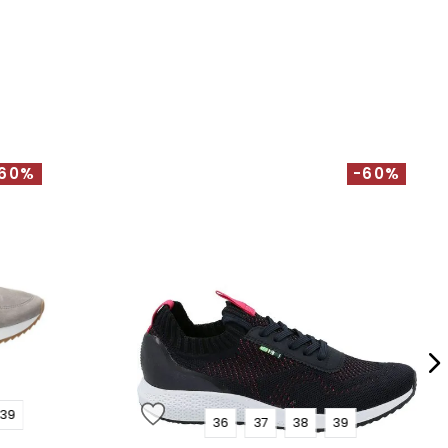
60%
-60%
39
36
37
38
39