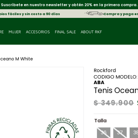
Suscríbete en nuestro newsletter y obtén 20% en la primera compra.
os fáciles y sin costo a 90 días
Compra y paga e
RE
MUJER
ACCESORIOS
FINAL SALE
ABOUT RKF
Oceano M White
Rockford
ABA
Tenis Ocea
$
349
.
900
Talla
36
37
3