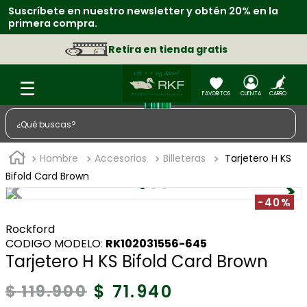
Suscríbete en nuestro newsletter y obtén 20% en la
R
primera compra.
f
Retira en tienda gratis
¿Qué buscas?
TÉRMINOS MÁS BUSCADOS
Hombre
Accesorios
Billeteras
Tarjetero H KS
1
.
zapatos
Bifold Card Brown
2
.
sacos
-40%
3
.
chaquetas
Rockford
:
RK102031556-645
4
.
camisa
Tarjetero H KS Bifold Card Brown
5
.
medias
$
71
.
940
$
119
.
900
6
.
morral