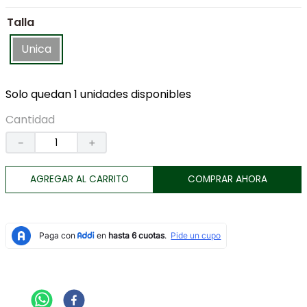
7
.
botas
Talla
8
.
tenis
Unica
9
.
lino
10
.
chaqueta
Solo quedan 1 unidades disponibles
Cantidad
－
＋
AGREGAR AL CARRITO
COMPRAR AHORA