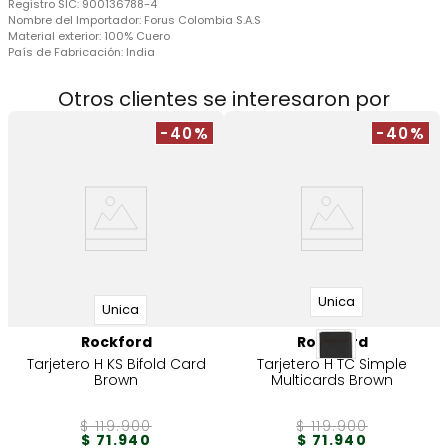
Registro SIC:
900136788-4
Nombre del Importador:
Forus Colombia S.A.S
Material exterior:
100% Cuero
País de Fabricación:
India
Otros clientes se interesaron por
-40%
-40%
Unica
Unica
Rockford
Rockford
Tarjetero H KS Bifold Card
Tarjetero H TC Simple
Brown
Multicards Brown
$
119
.
900
$
119
.
900
$
71
.
940
$
71
.
940