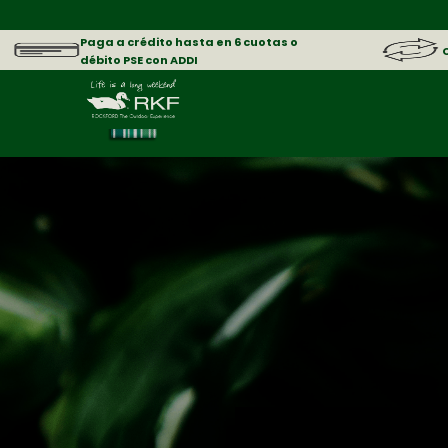
Paga a crédito hasta en 6 cuotas o
débito PSE con ADDI