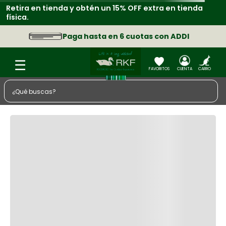
Retira en tienda y obtén un 15% OFF extra en tienda
física.
Paga hasta en 6 cuotas con ADDI
¿Qué buscas?
TÉRMINOS MÁS BUSCADOS
1
.
zapatos
2
.
chaquetas
3
.
sacos
4
.
camisa
5
.
medias
6
.
morral