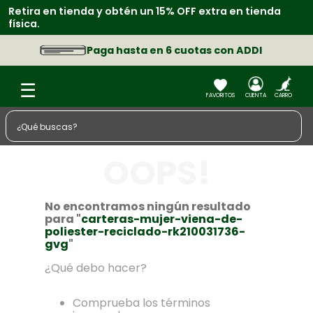
Retira en tienda y obtén un 15% OFF extra en tienda
física.
Paga hasta en 6 cuotas con ADDI
¿Qué buscas?
TÉRMINOS MÁS BUSCADOS
OOPS!
1
.
zapatos
2
.
sacos
No encontramos ningún resultado
para "
carteras-mujer-viena-de-
3
.
chaquetas
poliester-reciclado-rk210031736-
gvg
"
4
.
camisa
¿Qué debo hacer?
5
.
medias
6
.
lino
Comprueba los términos