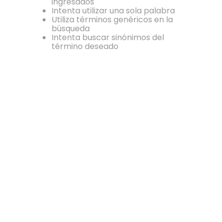
ingresados
7
.
morral
Intenta utilizar una sola palabra
Utiliza términos genéricos en la
8
.
botas
búsqueda
Intenta buscar sinónimos del
9
.
chaqueta
término deseado
10
.
tarjetero