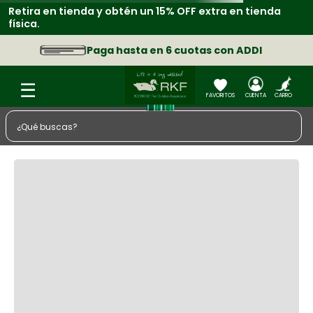
Retira en tienda y obtén un 15% OFF extra en tienda
física.
Paga hasta en 6 cuotas con ADDI
¿Qué buscas?
TÉRMINOS MÁS BUSCADOS
1
.
zapatos
2
.
chaquetas
3
.
camisa
4
.
sacos
5
.
medias
6
.
morral