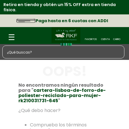
Retira en tienda y obtén un 15% OFF extra en tienda
física.
Paga hasta en 6 cuotas con ADDI
¿Qué buscas?
TÉRMINOS MÁS BUSCADOS
OOPS!
1
.
zapatos
2
.
sacos
No encontramos ningún resultado
para "
cartera-lisboa-de-forro-de-
3
.
chaquetas
poliester-reciclado-para-mujer-
rk210031731-645
"
4
.
camisa
¿Qué debo hacer?
5
.
medias
6
.
botas
Comprueba los términos