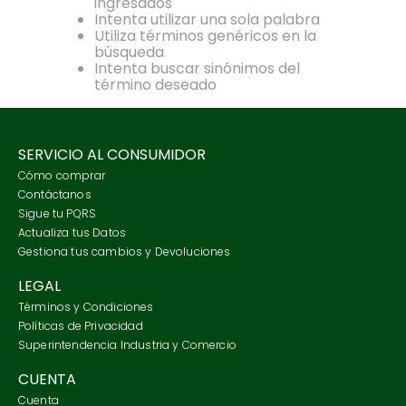
ingresados
7
.
lino
Intenta utilizar una sola palabra
Utiliza términos genéricos en la
8
.
morral
búsqueda
Intenta buscar sinónimos del
9
.
merino
término deseado
10
.
chaqueta
SERVICIO AL CONSUMIDOR
Cómo comprar
Contáctanos
Sigue tu PQRS
Actualiza tus Datos
Gestiona tus cambios y Devoluciones
LEGAL
Términos y Condiciones
Políticas de Privacidad
Superintendencia Industria y Comercio
CUENTA
Cuenta